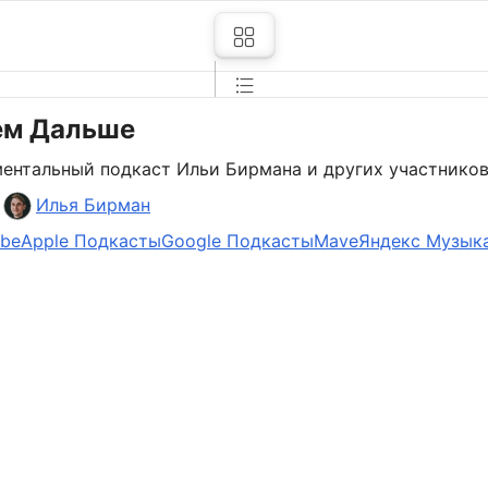
ем Дальше
ентальный подкаст Ильи Бирмана и других участников
:
Илья Бирман
ube
Apple Подкасты
Google Подкасты
Mave
Яндекс Музык